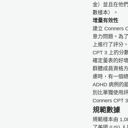
金）並且在他們
數樣本）。
增量有效性
建立 Conne
意力問題。為了評
上進行了評分。具體
CPT 3 上的分
確定量表的好壞Con
群體成員資格方面的診
慮時，有一個總
ADHD 病例的
別比單獨使用評分量表
Conners C
規範數據
規範樣本由 1
了美國 (US) 