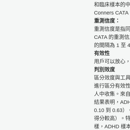
和臨床樣本的中位
Conners 
重測信度：
重測信度是指同
CATA 的重測
的間隔為 1 至
有效性
用戶可以放心，C
判別效度
​​​​​區分
進行區分有效性分
人中收集。來自這
結果表明，AD
0.10 到 0.
得分較高）。特
樣，ADHD 