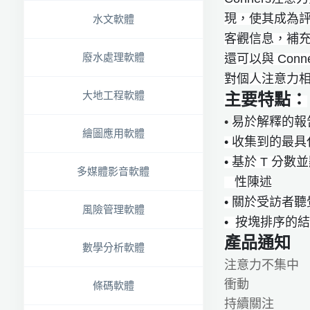
現，使其成為評
水文軟體
客觀信息，補充了
廢水處理軟體
還可以與 Conners
對個人注意力
大地工程軟體
主要特點：
•
易於解釋的報
繪圖應用軟體
• 收集到的最具
• ​基於 T
多媒體影音軟體
​ ​​​​​​性陳述
• ​關於受訪
風險管理軟體
• ​ 按塊排序的
產品通知
數學分析軟體
注意力不集中
衝動
條碼軟體
持續關注