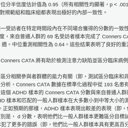
分半信度估計值為 0.95（所有相關性均顯著，p < .0
CATA 對規範組和臨床組都表現出極好的內部一致性。
一受訪者在特定時間段內在不同場合獲得的分數的一致性。為
信度，來自普通人群的 69 名受訪者樣本完成了 Conners 
 4 週。中位重測相關性為 0.64。這些結果表明了良好的
onners CATA 將有助於檢測注意力缺陷並區分臨床
效度與工具區分相關參與者群體的能力有關（即，測試區分臨床
析，Conners CATA 數據在標準化過程中從 193 名患
個 ADHD 樣本的 Conners CATA 分數與來自普
HD 樣本和匹配的一般人群樣本在大多數小到中等大小的測
63）。正如預期的那樣，ADHD 樣本表現出較差的表現（即，他們在
別是， d 分數，表明他們比一般人群樣本更難區分目標
樣本犯了更多的錯誤（即，他們比一般人群樣本具有更高百