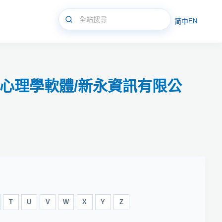
简中
EN
體/心理學軟體/新永資訊有限公
T
U
V
W
X
Y
Z