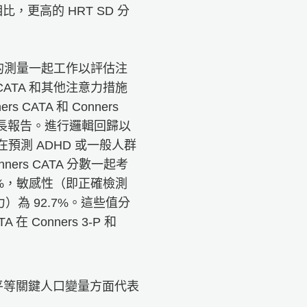
更高的 HRT SD 分
構的測量一起工作以評估注
ATA 和其他注意力措施
ATA 和 Conners
) 的家長報告。進行邏輯回歸以
T 3 在預測 ADHD 或一般人群
nners CATA 分數一起考
8%，敏感性（即正確檢測
）為 92.7%。這些值分
在 Conners 3-P 和
水平等關鍵人口變量方面代表