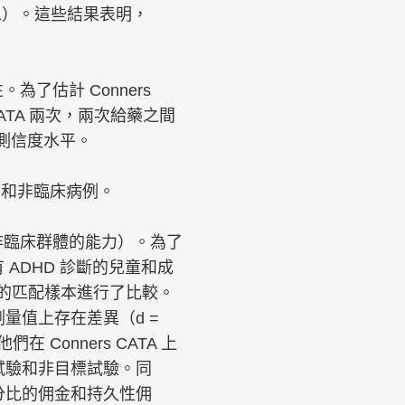
01）。這些結果表明，
了估計 Conners
CATA 兩次，兩次給藥之間
重測信度水平。
病例和非臨床病例。
和非臨床群體的能力）。為了
有 ADHD 診斷的兒童和成
通人群的匹配樣本進行了比較。
量值上存在差異（d =
 Conners CATA 上
試驗和非目標試驗。同
分比的佣金和持久性佣