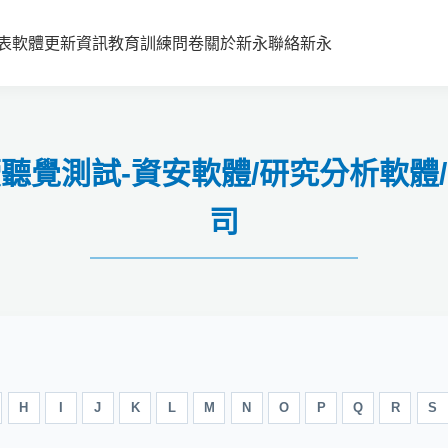
表
軟體更新資訊
教育訓練
問卷
關於新永
聯絡新永
意力持續聽覺測試-資安軟體/研究分析軟
司
H
I
J
K
L
M
N
O
P
Q
R
S