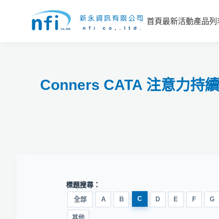
首頁
最新活動
產品列
Conners CATA 注
標題搜尋：
C
全部
A
B
D
E
F
G
其他