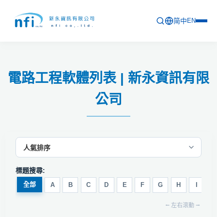
简中
EN
首頁
電路工程軟體列表 | 新永資訊有限
最新活動
公司
產品列表
軟體更新資訊
教育訓練
問卷
標題搜尋:
全部
A
B
C
D
E
F
G
H
I
J
關於新永
⭠ 左右滾動 ⭢
聯絡新永