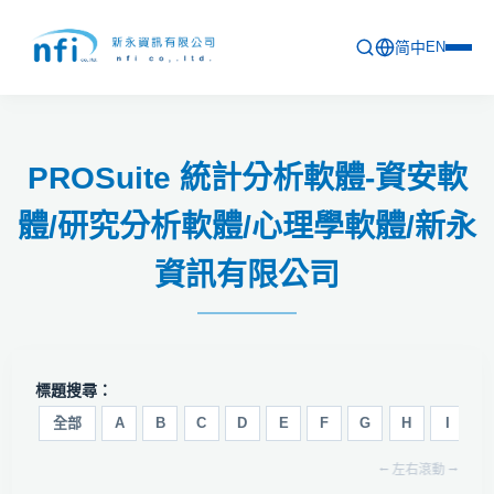
简中
EN
首頁
PROSuite 統計分析軟體-資安軟
最新活動
體/研究分析軟體/心理學軟體/新永
產品列表
資訊有限公司
軟體更新資訊
教育訓練
問卷
標題搜尋：
關於新永
全部
A
B
C
D
E
F
G
H
I
J
⭠ 左右滾動 ⭢
聯絡新永