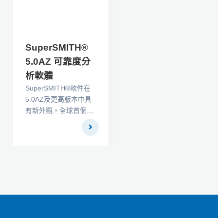
再到散點圖，所有分析
都是通過時間完成的。
數據的所有視圖，包括
動畫和統計結果，都可
SuperSMITH®
以鏈接在一起，以實現
5.0AZ 可靠度分
數據發現並揭示新的見
析軟體
解。
SuperSMITH®軟件在
5.0AZ及更高版本中具
有新外觀。全球首個廣
泛使用的Weibull工程軟
件的製造商Fulton
Findings LLC，已經為
SuperSMITH Weibull
和SuperSMITH Visual
提供了更加緊密集成的
用戶界面，從而向前邁
進了一步。下面顯示的
新圖標佈局將通用功能