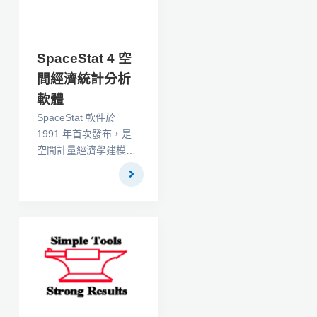
能。此後，Analyse-it
與世界上一些最大的公
司合作，並擁有無可挑
剔的聲譽。事實上，透
SpaceStat 4 空
過Analyse-it 的聲譽，
間經濟統計分析
CLSI 聯絡該公司開發
軟體
StatisPro，這是用於
CLSI 方法驗證指南的
SpaceStat 軟件於
統計軟體。
1991 年首次發布，是
空間計量經濟學建模的
國際標準。 在
SpaceStat 之前，沒有
一個全面的軟件包可以
涵蓋空間統計、地質統
計學和空​​間計量經濟學
方面的合理範圍的技
術。時間是 SpaceStat
不可或缺的一部分。數
據的所有視圖都可以動
畫化，從地圖到直方圖