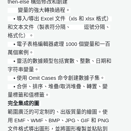
then-else 構造修改和創建
​​ 變量的強大轉換過程。
• 導入/導出 Excel 文件（xls 和 xlsx 格式）
和文本文件（製表符分隔、 逗號分隔、
格式化）。
• 電子表格編輯器處理 1000 個變量和一百
萬個案例。
• 靈活的數據類型包括實數、整數、日期和
字符串變量。
• 使用 Omit Cases 命令創建數據子集。
• 合併、排序、堆疊/取消堆疊、轉置、變
量標籤和值標籤。
完全集成的圖
範圍廣泛的可定制的、出版質量的繪圖。使
用 EMF、WMF、BMP、JPG、GIF 和 PNG
文件格式導出圖形，並將圖形複製並粘貼到