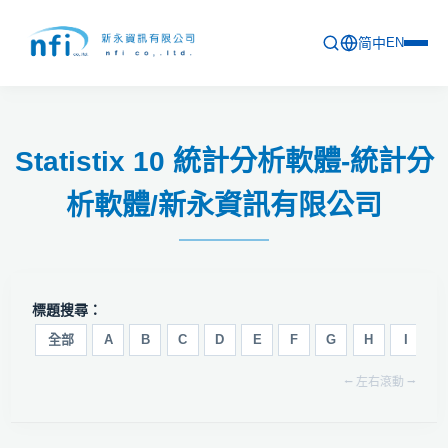
简中
EN
首頁
Statistix 10 統計分析軟體-統計分
最新活動
析軟體/新永資訊有限公司
產品列表
軟體更新資訊
教育訓練
標題搜尋：
問卷
全部
A
B
C
D
E
F
G
H
I
J
⭠ 左右滾動 ⭢
關於新永
聯絡新永