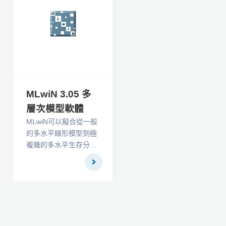
可以通過易於使用的對
話框選項卡進行自定
義。分析完成後，使用
報告編寫器以與主要文
字處理器兼容的格式創
建自定義輸出。
MLwiN 3.05 多
層次模型軟體
MLwiN可以擬合從一般
的多水平線形模型到極
複雜的多水平生存分析
模型、多水平時間序列
模型等，幾乎已囊括多
水平統計模型的全部領
域，並且水平數不限！