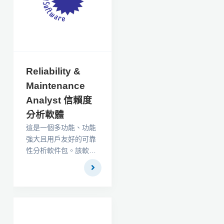
用越來越廣泛。
Reliability &
Maintenance
Analyst 信賴度
分析軟體
這是一個多功能、功能
強大且用戶友好的可靠
性分析軟件包。該軟件
由兩個模塊組成；壽命
數據分析模塊和維修優
化模塊。使用允許多達
20 億個數據點的專用
數據輸入網格可以輕鬆
輸入數據。所有圖形都