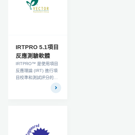
IRTPRO 5.1項目
反應測驗軟體
IRTPRO™ 是使用項目
反應理論 (IRT) 進行項
目校準和測試評分的高
級應用程式。它帶有直
觀的圖形用戶界面，並
提供內置的生產質量
IRT 圖形。IRTPRO™
適用於教育工作者、學
生、研究人員和評估組
織，在教育、心理、社
會和健康科學領域的應