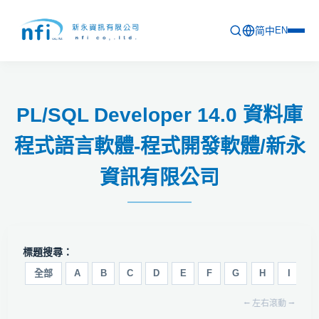
简中
EN
首頁
PL/SQL Developer 14.0 資料庫
最新活動
程式語言軟體-程式開發軟體/新永
產品列表
資訊有限公司
軟體更新資訊
教育訓練
問卷
標題搜尋：
關於新永
全部
A
B
C
D
E
F
G
H
I
J
⭠ 左右滾動 ⭢
聯絡新永