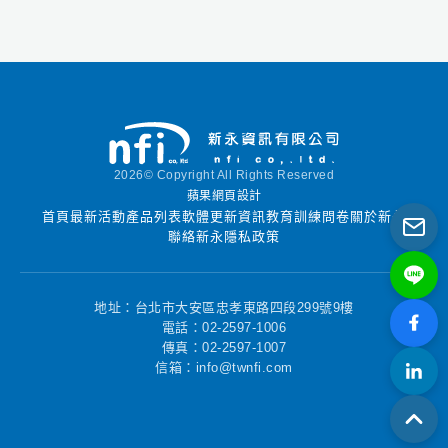
Lahey的獨家Fortran集
成，W交互器 入門工具
包，W i SK，用於創建
Windows GUI和顯示圖
形，Polyhedron的
Automake實用程序，
Fujitsu的WinFDB
Windows調試器，檢測
2026© Copyright All Rights Reserved
未執行代碼並執行操作
蘋果網頁設計
範圍檢查的Coverage
首頁
最新活動
產品列表
軟體更新資訊
教育訓練
問卷
關於新永
Analysis Tool，有助於
聯絡新永
隱私政策
調整程序性能的
Sampler Tool（執行探
查器），Fujitsu的
地址：台北市大安區忠孝東路四段299號9樓
Visual Analyzer，
電話：02-2597-1006
傳真：02-2597-1007
Fujitsu SSL2數學庫
信箱：info@twnfi.com
（在Fujitsu大型機和工
作站上具有豐富的庫並
具有出色的性能）以及
Fujitsu和GNU C編譯