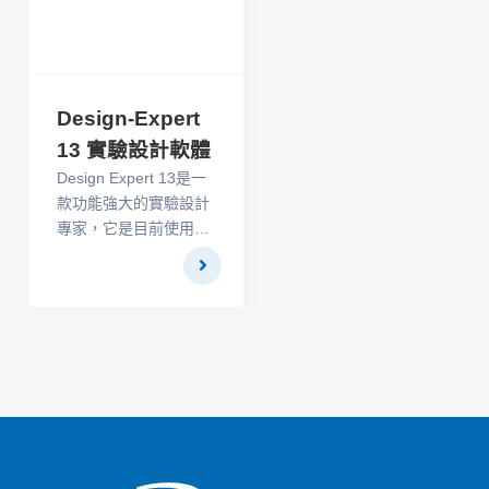
模引擎是SPM的分類和
回歸樹實現，是​​唯一體
現原始專有代碼的決策
樹軟件。
Design-Expert
13 實驗設計軟體
Design Expert 13是一
款功能強大的實驗設計
專家，它是目前使用最
為廣泛的設計軟件之
一，使用可對篩選關鍵
因素，還可以找到頂級
性能的理想工藝設置，
並發現最佳產品配方。
輕鬆查看可旋轉3D圖的
所有角度的響應面。設
置標誌和探索交互式2D
圖形上的輪廓，並使用
數值優化功能找到最大