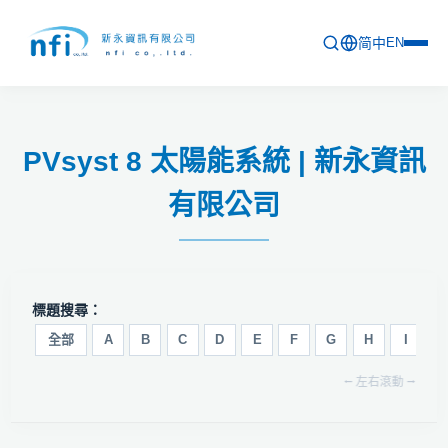
简中
EN
首頁
PVsyst 8 太陽能系統 | 新永資訊
最新活動
有限公司
產品列表
軟體更新資訊
教育訓練
標題搜尋：
問卷
全部
A
B
C
D
E
F
G
H
I
J
⭠ 左右滾動 ⭢
關於新永
聯絡新永