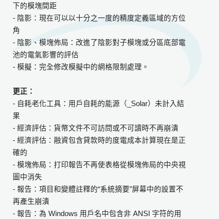
下的模塊間距
- 陰影：現在可以以十分之一度的精度定義區域的方位
角
- 陰影、模塊佈局：改進了陰影對子模塊或分區底部電
池的電氣影響的評估
- 模擬：完全修改模擬中的網格限制處理。
更正：
- 自耗老化工具：用戶自耗的能源（_Solar）未計入結
果
- 經濟評估：貨幣文件不可訪問或不可讀時不再崩潰
- 經濟評估：融資包含貸款時的度電成本計算現在是正
確的
- 模塊佈局：打印報告不再使表格從模塊佈局的中央視
圖中消失
- 報告：項目和變體註釋的“系統摘要”屏幕中的設置不
再產生崩潰
- 報告：為 Windows 用戶名中包含非 ANSI 字符的用