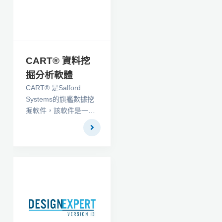
幾乎任何行為，心理或
生理實驗。
Presentation是世界上
最受歡迎的實驗控制軟
件，具有94046個註冊
CART® 資料挖
和211032次下載，並
掘分析軟體
且可以計數。
CART® 是Salford
Presentation®軟件，
Systems的旗艦數據挖
一個用於神經科學的精
掘軟件，該軟件是一款
確而強有力的刺激方案
功能強大、易操作的決
呈現和實驗控制系統。
策樹，能自動篩選複雜
的數據。從技術上講，
CART建模引擎基於
1984年由斯坦福大學和
加州大學伯克利分校的
四位世界知名統計學家
引入的具有里程碑意義
的數學理論。CART建