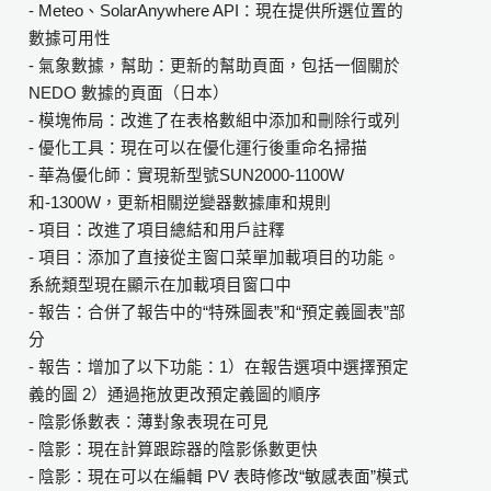
- Meteo、SolarAnywhere API：現在提供所選位置的
數據可用性
- 氣象數據，幫助：更新的幫助頁面，包括一個關於
NEDO 數據的頁面（日本）
- 模塊佈局：改進了在表格數組中添加和刪除行或列
- 優化工具：現在可以在優化運行後重命名掃描
- 華為優化師：實現新型號SUN2000-1100W
和-1300W，更新相關逆變器數據庫和規則
- 項目：改進了項目總結和用戶註釋
- 項目：添加了直接從主窗口菜單加載項目的功能。
系統類型現在顯示在加載項目窗口中
- 報告：合併了報告中的“特殊圖表”和“預定義圖表”部
分
- 報告：增加了以下功能：1）在報告選項中選擇預定
義的圖 2）通過拖放更改預定義圖的順序
- 陰影係數表：薄對象表現在可見
- 陰影：現在計算跟踪器的陰影係數更快
- 陰影：現在可以在編輯 PV 表時修改“敏感表面”模式