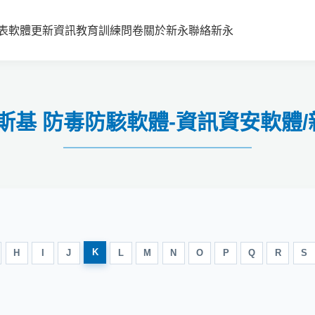
表
軟體更新資訊
教育訓練
問卷
關於新永
聯絡新永
 卡巴斯基 防毒防駭軟體-資訊資安軟
K
H
I
J
L
M
N
O
P
Q
R
S