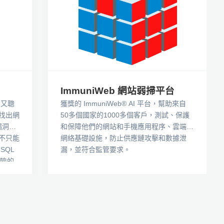
ImmuniWeb 網站弱掃平台
強大又聰
獲獎的 ImmuniWeb® AI 平台，幫助來自
找出網
50多個國家的1000多個客戶，測試、保護
漏洞。
和保障他們的網站和手機應用程序、雲端和
不只能
網絡基礎設施，防止供應鏈攻擊和數據泄
SQL
漏，並符合監管要求。
風險的
進技術與
否真實
專注處
發管理
）整合，