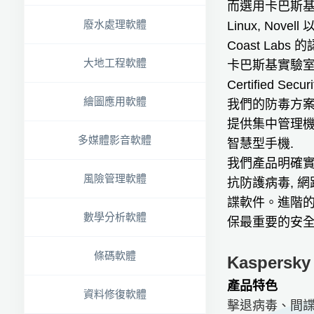
而選用卡巴斯基實
廢水處理軟體
Linux, No
Coast Labs 的
大地工程軟體
卡巴斯基實驗
Certified Sec
繪圖應用軟體
我們的防毒方案
提供集中管理機制,
多媒體影音軟體
智慧型手機.
我們產品明確實
風險管理軟體
抗防護病毒, 
諜軟件。進階的
數學分析軟體
保最重要的安
條碼軟體
Kaspersky 
產品特色
資料修復軟體
擊退病毒、間