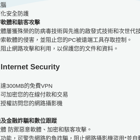
電腦
簡化安全防護
密軟體和駭客攻擊
軟體屢獲殊榮的防病毒技術與先進的啟發式技術和次世代
索軟體的侵害，並阻止您的PC被遠端工具存取控制。
以阻止網路攻擊和利用，以保護您的文件和資料。
Internet Security
300MB的免費VPN
器可加密您的在線付款和交易
經授權訪問您的網路攝影機
機及金融詐騙和數位跟蹤
體 防禦惡意軟體、加密和駭客攻擊。
功能，可警告網路釣魚詐騙，阻止網路攝影機盜用*並自