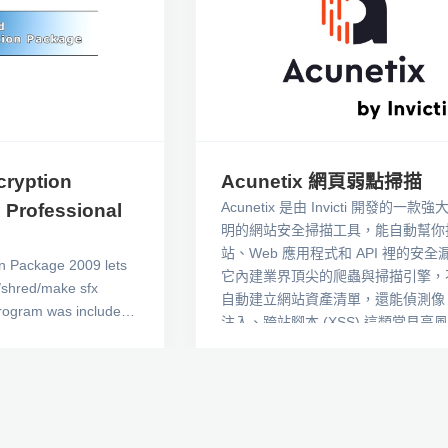
ryption
Acunetix 網頁弱點掃描
Acunetix 是由 Invicti 開發的一款
 Professional
明的網站安全掃描工具，能自動幫你
站、Web 應用程式和 API 裡的安全
n Package 2009 lets
它內建業界頂尖的爬蟲與掃描引擎，
/shred/make sfx
自動建立網站資產清單，還能偵測像 
 program was included
注入、跨站腳本 (XSS) 這類常見高
 encryption tools of
問題。 Acunetix 使用 Invicti 的先
ram has a nice and
漏洞資料庫，能「實際驗證」漏洞是
nterface and full ZIP
存在，大幅減少誤報，讓資安團隊能
理真正的風險。它同時支援與各種開
工具（如 Jira、GitLab、Azure等