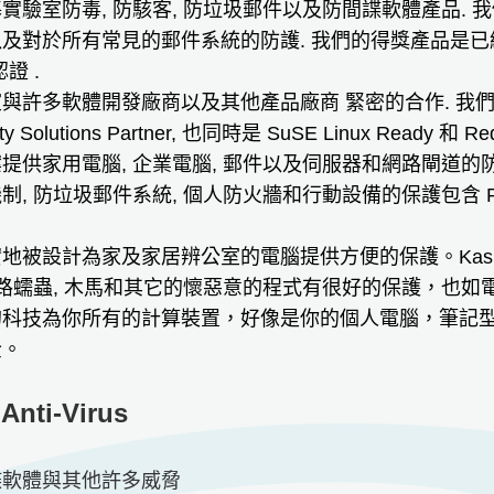
驗室防毒, 防駭客, 防垃圾郵件以及防間諜軟體產品. 我們提
vell 以及對於所有常見的郵件系統的防護. 我們的
得獎
產品是已經獲
認證
.
室與許多軟體開發廠商以及其他產品廠商
緊密的合作
. 我們
urity Solutions Partner, 也同時是 SuSE Linux Ready 和 
提供家用電腦, 企業電腦, 郵件以及伺服器和網路閘道的防毒
 防垃圾郵件系統, 個人防火牆和行動設備的保護包含 Palm OS
地被設計為家及家居辨公室的電腦提供方便的保護。Kaspe
網路蠕蟲, 木馬和其它的懷惡意的程式有很好的保護，也
科技為你所有的計算裝置，好像是你的個人電腦，筆記型電腦和 
全。
Anti-Virus
諜軟體與其他許多威脅