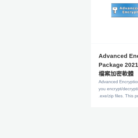
Advanced Enc
Package 2021
檔案加密軟體
Advanced Encryptio
you encrypt/decrypt
.exe/zip files. This
into PCWorld's 5 top
the year. This prog
clean user-friendly i
files support.