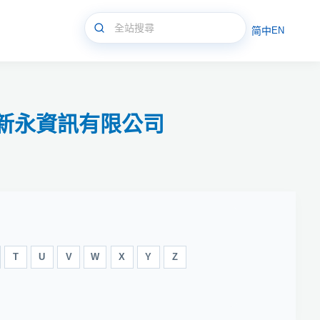
简中
EN
體/新永資訊有限公司
T
U
V
W
X
Y
Z