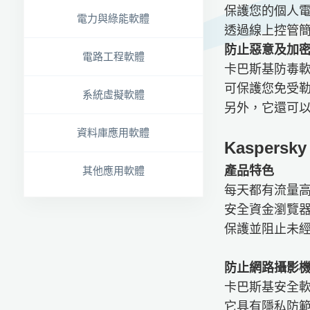
保護您的個人
電力與綠能軟體
透過線上控管
防止惡意及加
電路工程軟體
卡巴斯基防毒
可保護您免受勒
系統虛擬軟體
另外，它還可
資料庫應用軟體
Kaspersky 
產品特色
其他應用軟體
每天都有流量高達
安全資金瀏覽
保護並阻止未
防止網路攝影
卡巴斯基安全軟
它具有隱私防範