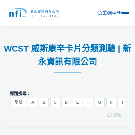
简中
EN
首頁
WCST 威斯康辛卡片分類測驗 | 新
最新活動
永資訊有限公司
產品列表
軟體更新資訊
教育訓練
標題搜尋：
問卷
全部
A
B
C
D
E
F
G
H
I
J
⭠ 左右滾動 ⭢
關於新永
聯絡新永