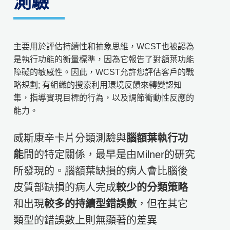
測驗
主要用於評估持續性和抽象思維，WCST也被認為
是執行功能的衡量標準，因為它報告了對額葉功能
障礙的敏感性。
因此，WCST允許您評估客戶的戰
略規劃; 有組織的搜索利用環境反饋來轉變認知
集，指導實現目標的行為，以及調節衝動性反應的
能力。
威斯康辛卡片分類測驗與
腦額葉執行功
能
間的特定關係，最早是由Milner的研究
所發現的。腦額葉缺損的病人會比腦後
皮質部缺損的病人完成
較少的分類策略
和出現
較多的持續型錯誤數
，但在其它
類型的錯誤數上則無顯著的差異