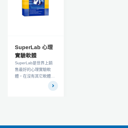
等方面實驗的工具。它
具有精度高、開放式回
應、擴展性強、支援語
音識別等特點，其獨特
功能在於可透過網路收
集實驗數據並對數據加
密，支援基於互聯網的
SuperLab 心理
實驗；從架構和複雜性
實驗軟體
來看，在Inquisit中定義
SuperLab是世界上銷
實驗對象如同編輯
售最好的心理實驗軟
HTML檔案一樣輕鬆。
體，在沒有其它軟體能
夠提供你如此方便快速
地建立實驗。如果您在
尋找開發實驗、收集資
料的研究工具，那一定
需要SuperLab。