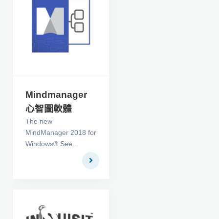
Mindmanager
心智圖軟體
The new
MindManager 2018 for
Windows® See
everything. Share
everywhere. Achieve
ANYTHING. With
groundbreaking new
ways to visually
capture, process and