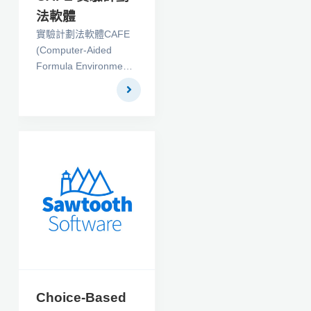
法軟體
實驗計劃法軟體CAFE
(Computer-Aided
Formula Environment)
為一套實驗設計軟體，
可靠的模型驗證方式 ：
傳統的DOE或田口方法
不區分樣本內、樣本外
實驗數據之作法，其誤
差被嚴重低估。CAFE
採用交叉驗證法，可以
在不需要增加實驗數目
下，達到區分樣本內、
樣本外的效果，使誤差
能被準確估計。
Choice-Based