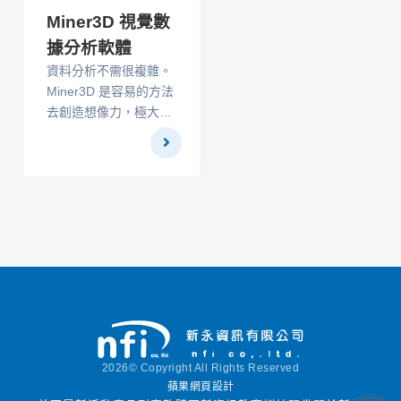
Miner3D 視覺數
據分析軟體
資料分析不需很複雜。
Miner3D 是容易的方法
去創造想像力，極大量
資料導向圖形。
Miner3D 是一個結合視
覺交互式環境做成基本
資料分析和圖表。它的
特色是強大功能的使用
者界面以控制按鈕創造
和自訂化您的圖表。財
務專家、藥物研究員、
生物科技或者材料研
究、地質學家、採礦專
家、加工和品質管理
員、市場研究人員、銷
2026© Copyright All Rights Reserved
售主任和許多其他專家
蘋果網頁設計
使用Miner3D為做出快