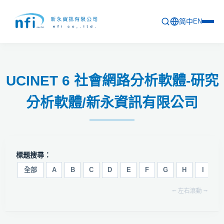
简中
EN
首頁
UCINET 6 社會網路分析軟體-研究
最新活動
分析軟體/新永資訊有限公司
產品列表
軟體更新資訊
教育訓練
標題搜尋：
問卷
全部
A
B
C
D
E
F
G
H
I
J
⭠ 左右滾動 ⭢
關於新永
聯絡新永