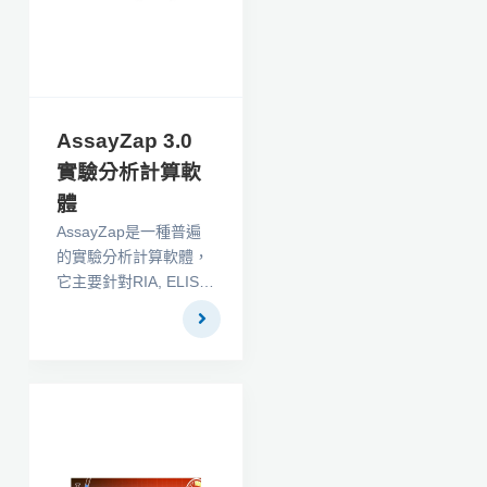
AssayZap 3.0
實驗分析計算軟
體
AssayZap是一種普遍
的實驗分析計算軟體，
它主要針對RIA, ELISA,
IRMA,比色及其它類型
的化學分析。 它能夠處
理的數量高達2^31。標
準曲線可以被配備2個
參數、4個參數、4個加
權參數、或者是獨特的
手工互動裝備，它可允
許安裝所有的不同形狀