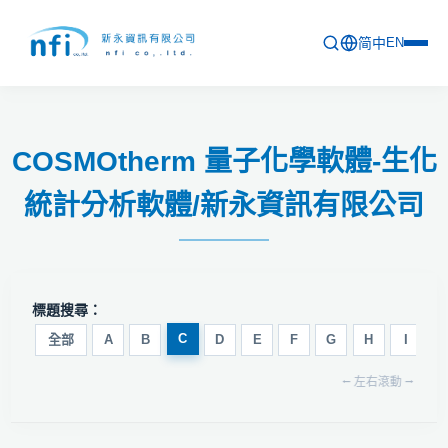
简中
EN
首頁
COSMOtherm 量子化學軟體-生化
最新活動
統計分析軟體/新永資訊有限公司
產品列表
軟體更新資訊
教育訓練
標題搜尋：
問卷
C
全部
A
B
D
E
F
G
H
I
J
⭠ 左右滾動 ⭢
關於新永
聯絡新永