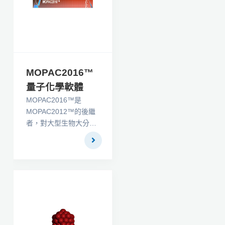
的標準曲線。實驗分析
可以包含多達2000支軟
管和四條標準曲線，每
個可包含高達24個值。
實驗分析的要點可以通
過標準曲線間的插補結
MOPAC2016™
果來補充。
量子化學軟體
MOPAC2016™是
MOPAC2012™的後繼
者，對大型生物大分子
的建模方法進行了改
進。 MOPAC2016™是
一個半經驗量子化學軟
件包，用於預測化學性
質和建立化學反應模
型。它被化學家和生物
化學家用於研究和教
學，並在Windows®、