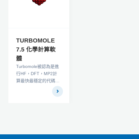
Linux和Macintosh平台
上運行。
TURBOMOLE
7.5 化學計算軟
體
Turbomole被認為是進
行HF，DFT，MP2計
算最快最穩定的代碼之
一。它的特色不是在於
新方法和新功能，而在
於解決如何用盡量短的
時間和 盡量少的內存需
求，快速、穩定地處理
工業應用型的分子。特
別是它獨有的RI-DFT方
法，據稱可以較其它大