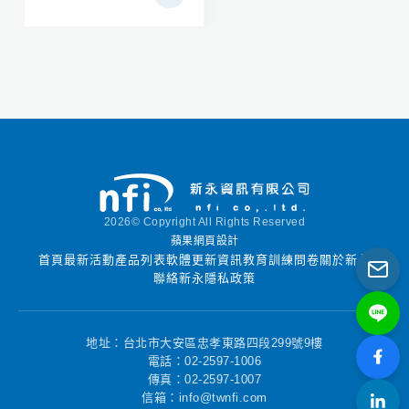
著時間的推移，我們已
以幫助用戶在任何系統
經看到越來越多的業務
上快速啟動，並避免從
邏輯和應用程序邏輯進
源代碼進行構建的複雜
入了Oracle Server，使
性。容器還可以幫助IT
得PL / SQL編程已經成
人員控制環境模塊的複
為整個開發過程的重要
雜性，並支持不再與主
組成部分。 PL / SQL
機操作系統兼容的舊式
Developer專注於易用
工作負載。 容器運行時
性，代碼質量和生產
很多。最重要的兩個是
力，在Oracle應用程序
Docker和Singularity。
開發過程中的關鍵優
2026© Copyright All Rights Reserved
在Docker Containers
勢。
蘋果網頁設計
部分中進一步描述的
首頁
最新活動
產品列表
軟體更新資訊
教育訓練
問卷
關於新永
Docker幫助普及了
聯絡新永
隱私政策
Linux容器，並被廣泛
使用。 “奇異性容器”一
節中進一步介紹了奇異
地址：台北市大安區忠孝東路四段299號9樓
性，它解決了在HPC環
電話：02-2597-1006
境中使用容器的一些挑
傳真：02-2597-1007
戰，並且在大多數HPC
信箱：info@twnfi.com