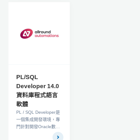
動，並且性能開銷可以
忽略不計，但是它們不
能提供虛擬機的完全隔
離。 容器將整個應用程
序用戶空間環境捆綁到
一個映像中。這樣，應
用程序環境既可移植又
一致，並且與底層主機
系統軟件配置無關。容
器映像可以廣泛部署，
甚至可以與其他人共
PL/SQL
享，並確信結果將可重
Developer 14.0
現。 容器使開發人員，
資料庫程式語言
用戶和系統管理員的工
作變得更加輕鬆。開發
軟體
人員可以在容器中分發
PL / SQL Developer是
軟件，以提供一致的運
一個集成開發環境，專
行時環境並減少支持開
門針對開發Oracle數據
銷。來自諸如NGC之類
庫的存儲程序單元。 隨
的存儲庫的容器映像可