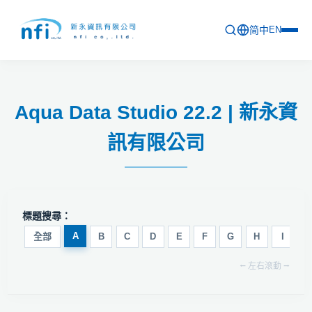
简中
EN
首頁
Aqua Data Studio 22.2 | 新永資
最新活動
訊有限公司
產品列表
軟體更新資訊
教育訓練
標題搜尋：
問卷
A
全部
B
C
D
E
F
G
H
I
J
⭠ 左右滾動 ⭢
關於新永
聯絡新永