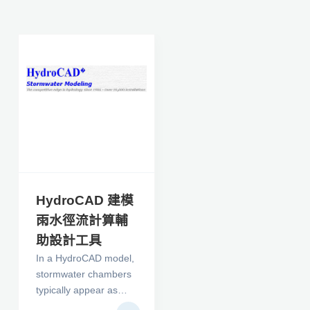
HydroCAD 建模
雨水徑流計算輔
助設計工具
In a HydroCAD model,
stormwater chambers
typically appear as
part of the storage