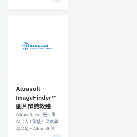
術照片效果和逼真的紋
into the surrounding
理 - 以及創建您自己的
ground.
過濾器的可視化編輯
器。攝影師、遊戲開發
人員和數字藝術家享受
我們的免費濾鏡庫：
PBR 紋理、無縫拼貼、
扭曲、水彩效果等等。
Filter Forge 作為獨立
程序和 Adob​​e
Photoshop、Affinity
Photo 和其他圖形編輯
器的套件工作。
Attrasoft
ImageFinder™
圖片辨識軟體
Attrasoft, Inc. 是一家
AI（人工智能）深度學
習公司。Attrasoft 開發
的軟件可以使用我們經