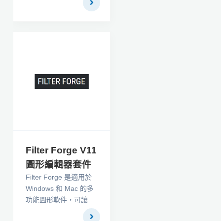
definition for a “pond”.
In the simplest case,
HydroCAD calculates
the available storage
for use with other
calculations. But more
often, it is used to
generate a completer
inflow or runoff
hydrograph and route
it through the pond.
The resulting analysis
indicates the water
Filter Forge V11
levels attained
圖形編輯器套件
throughout the rainfall
Filter Forge 是適用於
event, as well as any
Windows 和 Mac 的多
discharge that may
功能圖形軟件，可讓您
occur through outlet
訪問超過 13500 種藝
devices or infiltration