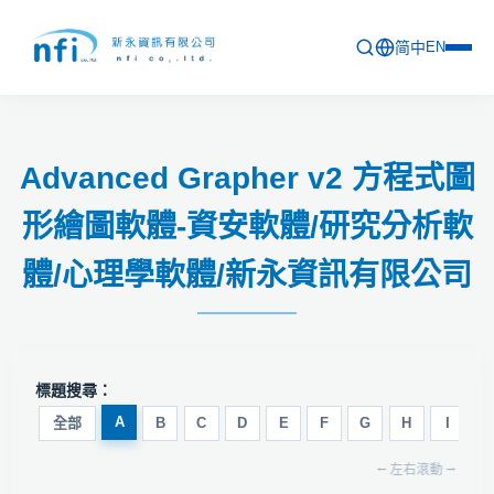
简中
EN
首頁
Advanced Grapher v2 方程式圖
最新活動
形繪圖軟體-資安軟體/研究分析軟
產品列表
體/心理學軟體/新永資訊有限公司
軟體更新資訊
教育訓練
問卷
標題搜尋：
A
關於新永
全部
B
C
D
E
F
G
H
I
J
⭠ 左右滾動 ⭢
聯絡新永