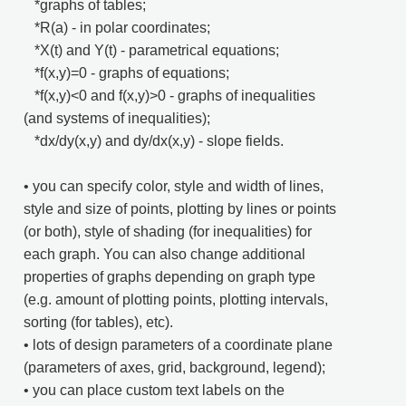
*graphs of tables;
*R(a) - in polar coordinates;
*X(t) and Y(t) - parametrical equations;
*f(x,y)=0 - graphs of equations;
*f(x,y)<0 and f(x,y)>0 - graphs of inequalities
(and systems of inequalities);
*dx/dy(x,y) and dy/dx(x,y) - slope fields.
• you can specify color, style and width of lines,
style and size of points, plotting by lines or points
(or both), style of shading (for inequalities) for
each graph. You can also change additional
properties of graphs depending on graph type
(e.g. amount of plotting points, plotting intervals,
sorting (for tables), etc).
• lots of design parameters of a coordinate plane
(parameters of axes, grid, background, legend);
• you can place custom text labels on the