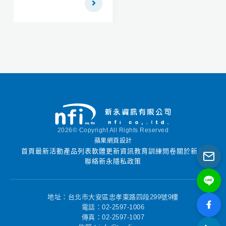
過市場驗證的專利機器
學習算法進行學習和適
應。 ImageFinder for
Windows 是一個現成的
應用軟件，它使系統集
成商、解決方案開發人
員和個人能夠快速測試
他們自己的圖像識別想
法。
2026© Copyright All Rights Reserved
蘋果網頁設計
首頁
最新活動
產品列表
軟體更新資訊
教育訓練
問卷
關於新永
聯絡新永
隱私政策
地址：台北市大安區忠孝東路四段299號9樓
電話：02-2597-1006
傳真：02-2597-1007