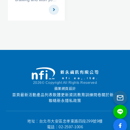
data. The control is
could easily get hold of
lightweight and
the X,Y data from
flexible, and gives
which it was drawn.
developers new
Now, you can scan
possibilities for using
such material with any
PDF Reader in a
scanner or photo-
custom solution.
graph it with a digital
camera and UnGraph
will be able to give you
the coordinates with a
high degree of
precision.
2026© Copyright All Rights Reserved
蘋果網頁設計
首頁
最新活動
產品列表
軟體更新資訊
教育訓練
問卷
關於新永
聯絡新永
隱私政策
地址：台北市大安區忠孝東路四段299號9樓
電話：02-2597-1006