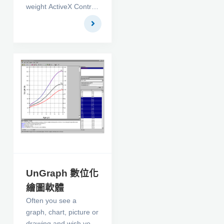
weight ActiveX Control
which enables your
application to display
and interact with PDF
files. It is identical to
Adobe Reader
program and adds
high speed viewing of
PDF documents to
your applications
easily. Read-Only
Support for PDF
Viewer! It is a great
solution for companies
wishing to display read
UnGraph 數位化
only PDF document to
繪圖軟體
their employees while
Often you see a
restricting save or
graph, chart, picture or
save to the underlying
drawing and wish you