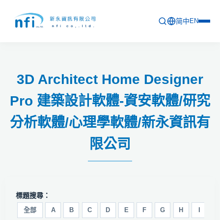
简中
EN
首頁
3D Architect Home Designer
最新活動
Pro 建築設計軟體-資安軟體/研究
產品列表
分析軟體/心理學軟體/新永資訊有
軟體更新資訊
限公司
教育訓練
問卷
關於新永
標題搜尋：
全部
A
B
C
D
E
F
G
H
I
J
聯絡新永