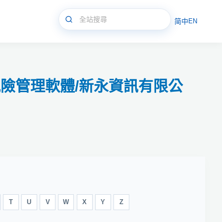
简中
EN
模型軟體-風險管理軟體/新永資訊有限公
T
U
V
W
X
Y
Z