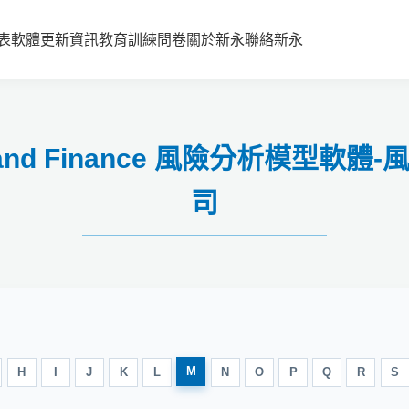
表
軟體更新資訊
教育訓練
問卷
關於新永
聯絡新永
rance and Finance 風險分析
司
M
H
I
J
K
L
N
O
P
Q
R
S