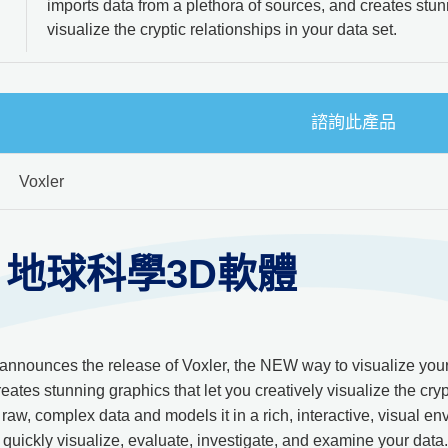
imports data from a plethora of sources, and creates stunn
visualize the cryptic relationships in your data set.
諮詢此產品
Voxler
er 地球科學3D軟體
nnounces the release of Voxler, the NEW way to visualize your 3
eates stunning graphics that let you creatively visualize the cryp
 raw, complex data and models it in a rich, interactive, visual e
l quickly visualize, evaluate, investigate, and examine your data.