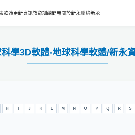
表
軟體更新資訊
教育訓練
問卷
關於新永
聯絡新永
 地球科學3D軟體-地球科學軟體/新
H
I
J
K
L
M
N
O
P
Q
R
S