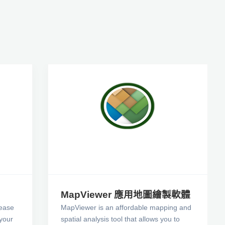
MapViewer 應用地圖繪製軟體
ease
MapViewer is an affordable mapping and
 your
spatial analysis tool that allows you to