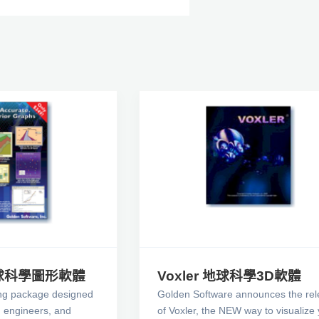
 地球科學圖形軟體
Voxler 地球科學3D軟體
ing package designed
Golden Software announces the rel
s, engineers, and
of Voxler, the NEW way to visualize