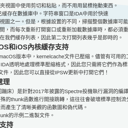
件夾視圖中使用剪切和粘貼，而不用用鼠標拖動東西。
列表已緩存在數據庫中。字符串窗口是IDA中用於快速
視圖之一。但是，根據設置的不同，掃描整個數據庫可
間，而每次重新打開窗口或重新加載數據庫時，都必須
在我們緩存列表，因此第二次打開列表幾乎是即時的。
OS和iOS內核緩存支持
macOS版本中，kernelcache文件已壓縮。儘管有
IDA透明地處理標準壓縮格式，因此您只需將它們作為標準M
P文件，因此您可以直接從IPSW更新中打開它們！
e處理
e（返回蹦床）是針對2017年披露的Spectre投機執行漏
殊的thunk函數進行間接跳轉，這往往會破壞標準控制流
從而產生了清晰美觀的函數圖和偽代碼。
e thunk的示例二進製文件。
.9支持