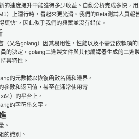
從新的速度提升中能獲得多少收益。自動分析完成多快，
1）上運行時，看起來更光滑。我們的Beta測試人員報告說，IDA 
行得更快”，因此似乎我們的興奮並沒有錯位。
析
Go語言（又名golang）因其易用性，性能以及不需要依賴
員的決定，golang二進製文件與其他編譯器生成的二進
支持其特性。
：
lang的元數據以恢復函數名稱和邊界
。
的參數和返回值，甚至在通常使用寄
x64）的平台上
。
lang的字符串文字
。
進
量。
組的識別。