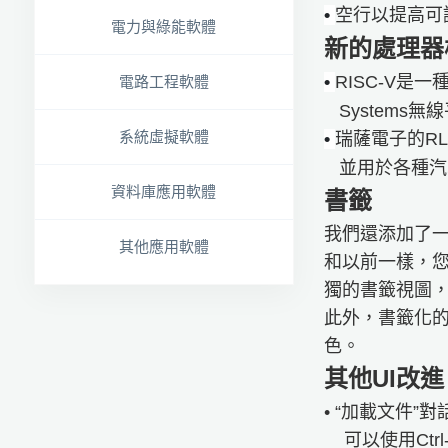
•
空行以提高可
電力與綠能軟體
新的處理器模
•
RISC-V是一
電路工程軟體
Systems無
系統虛擬軟體
•
瑞薩電子的RL
並用於各種汽
資料庫應用軟體
書籤
我們還添加了一
其他應用軟體
和以前一樣，您可以
獨的書籤視圖
此外，書籤化
色。
其他UI改進
• “加載文件
可以使用Ctrl