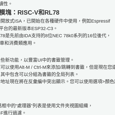
讀性。
塊：RISC-V和RL78
種開放式ISA，已開始在各種硬件中使用，例如Espressif
線平台的最新版本ESP32-C3。
78是先前由IDA支持的8位NEC 78k0系列的16位後代，
車和消費類應用。
些新功能，以豐富UI中的書籤管理。
使用Alt-M / Ctrl-M來添加/跳轉到書籤，但是現在您還可
，其中包含可以分組為書籤的全局列表。
的地址現在將在反彙編中突出顯示。您可以使用選項>顏色
”對話框中的“處理器”列表是使用文件夾視圖組織，
-F進行過濾。