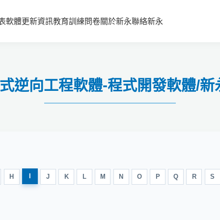
表
軟體更新資訊
教育訓練
問卷
關於新永
聯絡新永
7.6 程式逆向工程軟體-程式開發軟體
I
H
J
K
L
M
N
O
P
Q
R
S