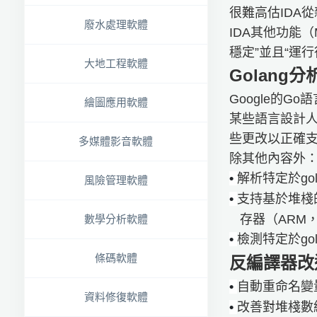
很難高估IDA
廢水處理軟體
IDA其他功能（M
穩定”並且“運
大地工程軟體
Golang分
Google的
繪圖應用軟體
某些語言設計人
些更改以正確
多媒體影音軟體
除其他內容外
•
解析特定於go
風險管理軟體
•
支持基於堆棧
存器（ARM，
數學分析軟體
•
檢測特定於go
條碼軟體
反編譯器改
•
自動重命名變
資料修復軟體
•
改善對堆棧數