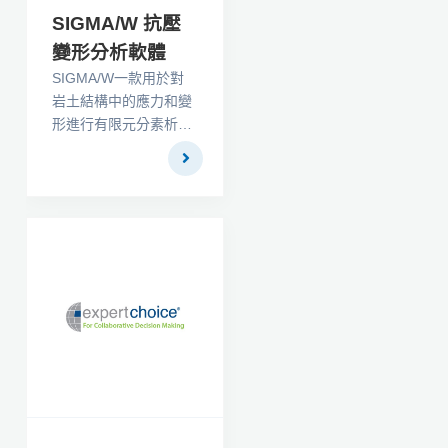
SIGMA/W 抗壓
變形分析軟體
SIGMA/W一款用於對
岩土結構中的應力和變
形進行有限元分素析的
專業軟體。它具有全面
的本構模型公式，使得
這款軟體不但可以對簡
單的岩土問題進行分
析，也可以對高度複雜
的岩土問題，如線性彈
塑性、非線性彈塑性、
非線性等進行分析，許
多經典的土體模型可以
使用戶對各種土體或結
構材料進行建模分析。