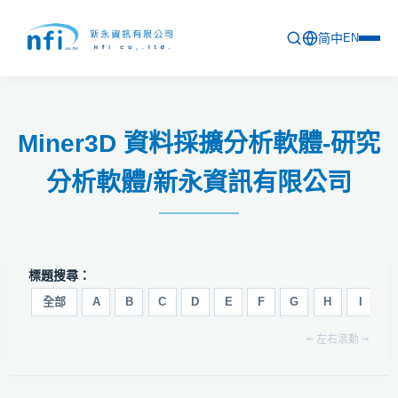
简中
EN
首頁
Miner3D 資料採擴分析軟體-研究
最新活動
分析軟體/新永資訊有限公司
產品列表
軟體更新資訊
教育訓練
標題搜尋：
問卷
全部
A
B
C
D
E
F
G
H
I
J
⭠ 左右滾動 ⭢
關於新永
聯絡新永