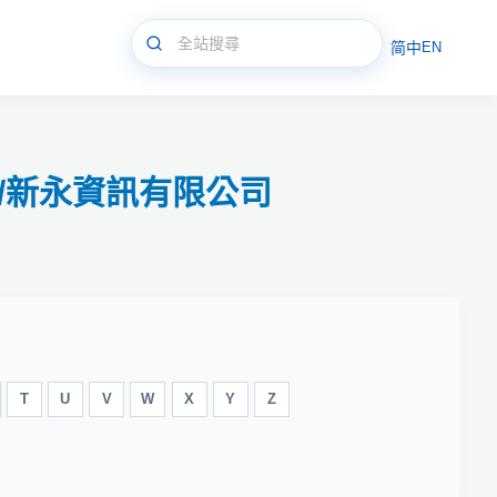
简中
EN
析軟體/新永資訊有限公司
T
U
V
W
X
Y
Z