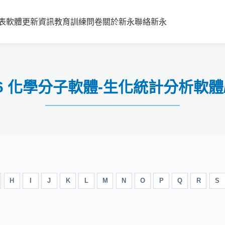
表
軟體更新資訊
教育訓練
問卷
關於新永
聯絡新永
ract v6 化學分子軟體-生化統計分
H
I
J
K
L
M
N
O
P
Q
R
S