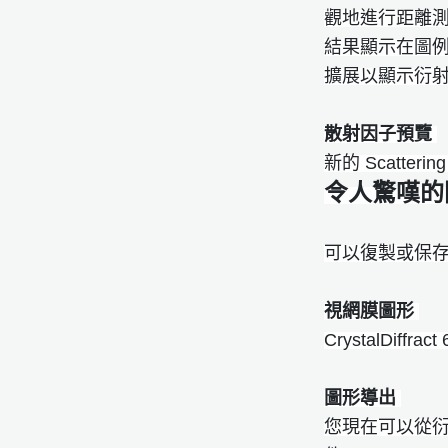
觀地進行距離測
結果顯示在圖
擴展以顯示衍
散射因子預覽
新的 Scatte
令人驚嘆的
可以復製或保存高分
視網膜圖形
CrystalDif
圖形導出
您現在可以從