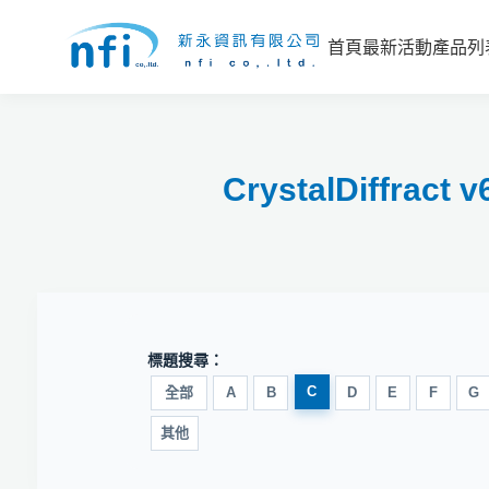
首頁
最新活動
產品列
CrystalDiff
標題搜尋：
C
全部
A
B
D
E
F
G
其他