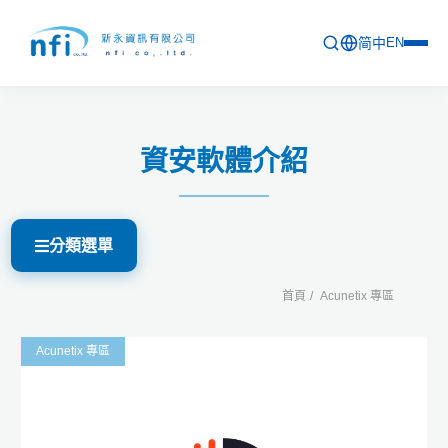
简中
EN
首頁
資安軟體介紹
最新活動
產品列表
分類選單
軟體更新資訊
教育訓練
首頁
Acunetix 專區
問卷
Acunetix 專區
關於新永
聯絡新永