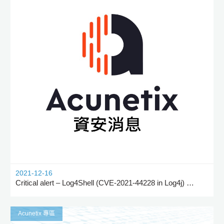
2021-12-16
Critical alert – Log4Shell (CVE-2021-44228 in Log4j) – possibly the biggest impact vulnerability ever
Acunetix 專區